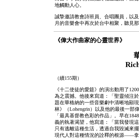
地觸動人心。
誠摯邀請教會詩班員、合唱團員，以及
月的音樂會中再次於台中相聚，聽見那
《偉大作曲家的心靈世界》
華
Ric
（續155期）
《十二使徒的愛筵》的演出動用了120
為之震撼。他後來寫道：「聖靈傾注於
題在華格納的一些音樂劇中清晰地顯現出來
林》（Lohengrin）以及他的最後一部
「最具基督教色彩的作品」。早在18
義的執著渴望，他寫道：「當我發現這
只有逃離這種生活，透過自我毀滅來擺
現代人對這種情況的詮釋的根源——拿