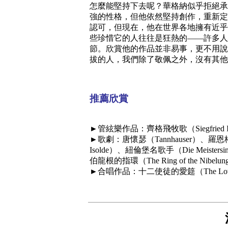
怎麼能堅持下去呢？華格納似乎拒絕承
強的性格，但他依然堅持創作，重新定
認可，但現在，他在世界各地擁有近乎
些珍惜它的人往往是狂熱的——許多人
節。欣賞他的作品並非易事，更不用說
拔的人，我們除了敬佩之外，沒有其他
推薦欣賞
►管絃樂作品：齊格飛牧歌（Siegfried I
►歌劇：唐懷瑟（Tannhauser）、羅恩格林
Isolde）、紐倫堡名歌手（Die Meisters
伯龍根的指環（The Ring of the Nibel
►合唱作品：十二使徒的愛筵（The Love Feast 