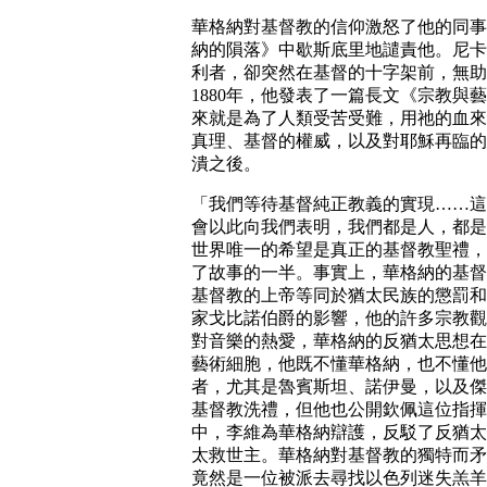
華格納對基督教的信仰激怒了他的同事
納的隕落》中歇斯底里地譴責他。尼卡
利者，卻突然在基督的十字架前，無助
1880年，他發表了一篇長文《宗教
來就是為了人類受苦受難，用祂的血來
真理、基督的權威，以及對耶穌再臨的
潰之後。
「我們等待基督純正教義的實現……這
會以此向我們表明，我們都是人，都是
世界唯一的希望是真正的基督教聖禮，
了故事的一半。事實上，華格納的基督
基督教的上帝等同於猶太民族的懲罰和
家戈比諾伯爵的影響，他的許多宗教觀
對音樂的熱愛，華格納的反猶太思想在
藝術細胞，他既不懂華格納，也不懂他
者，尤其是魯賓斯坦、諾伊曼，以及傑
基督教洗禮，但他也公開欽佩這位指揮
中，李維為華格納辯護，反駁了反猶太
太救世主。華格納對基督教的獨特而矛
竟然是一位被派去尋找以色列迷失羔羊