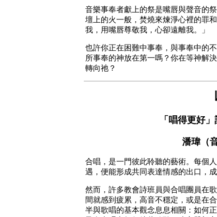
音樂事奉者獻上的祭是嘴唇與聲音的祭
壇上的火一般，焚燒來煉淨心裡的罪和雜
我，用嘴唇尊敬我，心卻遠離我。」
也許你正在困難中事奉，與事奉中的不
所事奉的神放在第一嗎？你在等神解決
轉向祂？
「唱得更好」
潘瑋（
合唱，是一門彼此聆聽的藝術。每個人
遇，便能形成共同表達情感的出口，成
然而，許多教會詩班員與合唱團員在歌
間就感到疲累，高音不穩定，或是在合
半與歌唱的基本觀念息息相關：如何正