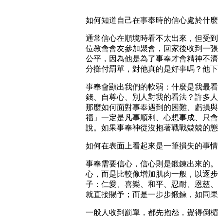
如何知道自己在事奉時的信心處於什麼
通常信心在順境時看不太出來，但受到
位教會會友參加聚會，回家後收到一張
公平，因為他是為了事奉才會精神不濟
分攤付罰單，對他真的是好事嗎？他下
事奉會顯出我們的軟弱：什麼是我最看
錢、自尊心、別人對我的看法？許多人
那麼如何面對事奉遇到的困難、虧損與
福」一定是凡事順利、心想事成、只會
說。如果事奉神從沒抱著戰戰兢兢的態
如何在表面上看起來是一筆損失的事情
事奉需要信心，信心則是鍛鍊出來的。
心，而是比較像增加肌肉一般，以逐步
子：仁愛、喜樂、和平、忍耐、恩慈、
就直接賜予；而是一步步鍛鍊，如同果
一般人收到罰單，都先抱怨，覺得倒楣