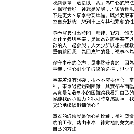
收到罰單；這是以「我」為中心的想法
神保守看顧，神就是愛我，才讓我違規
不是更大？事奉需要準備。既然要服事
整自身狀態；想到車上有其他乘客的性
事奉需要付出時間、精神、智力、體力
為什麼參與事奉，是因為對該事奉有興
歡的人一起參與，人太少所以想去拯救
重價贖回我，為回應神的愛，視事奉為
保守事奉的心志，是非常珍貴的，因為
事奉，信心則少了鍛鍊的途徑，也少了
事奉若沒有阻礙，根本不需要信心。當
神。事奉過程遇到困難，其實都在面臨
其實是藉著事奉的困難讓我看到自己的
操練我的承擔力？我可時常感謝神，我
交給祂繼續鍛鍊信心？
事奉的鍛鍊就是信心的操練，是神塑造
度的工作。藉由事奉，神對祂的兒女鍛
自己的方法。