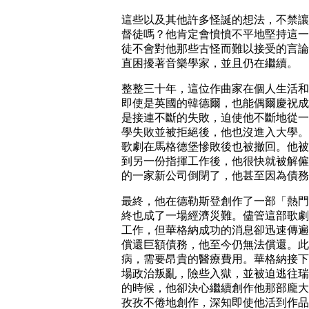
這些以及其他許多怪誕的想法，不禁讓
督徒嗎？他肯定會憤憤不平地堅持這一
徒不會對他那些古怪而難以接受的言論
直困擾著音樂學家，並且仍在繼續。
整整三十年，這位作曲家在個人生活和
即使是英國的韓德爾，也能偶爾慶祝成
是接連不斷的失敗，迫使他不斷地從一
學失敗並被拒絕後，他也沒進入大學。
歌劇在馬格德堡慘敗後也被撤回。他被
到另一份指揮工作後，他很快就被解僱
的一家新公司倒閉了，他甚至因為債務
最終，他在德勒斯登創作了一部「熱門」
終也成了一場經濟災難。儘管這部歌劇
工作，但華格納成功的消息卻迅速傳遍
償還巨額債務，他至今仍無法償還。此
病，需要昂貴的醫療費用。華格納接下
場政治叛亂，險些入獄，並被迫逃往瑞
的時候，他卻決心繼續創作他那部龐大的《
孜孜不倦地創作，深知即使他活到作品