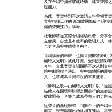
及在合唱中如何彼此聆聽，建立聲部之
礎能力。
為此，音契特別再次邀請去年帶領音契
育與指揮工作的 新加坡國際級合唱指
備的聲樂技巧」講座。
杜老師將從實際合唱經驗出發，分享合
立健康、自然且有效率的歌唱方式，使
也更容易與整體聲音融合。
這場講座的舉辦，也與音契即將於6月2
幽暗入光明》彼此呼應。受到疫情影響
今年，台北音契合唱團將再次來到台中
院中劇院聯合演出，與中部地區的愛樂
貴，也將成為音契年度的重要盛事。
《勝利之歌—由幽暗入光明》以「從黑
描繪人在困境與盼望之間前行的生命旅
彼此照亮，音樂也成為帶領人們走向光
從聲音的基礎學習，到舞台上的合唱呈
而言，學習與演出始終相互連結：當聲