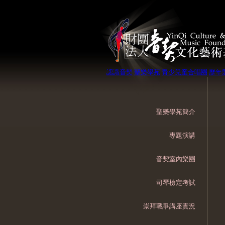
認識音契
聖樂學苑
青少兒童合唱團
歷年
聖樂學苑簡介
專題演講
音契室內樂團
司琴檢定考試
崇拜戰爭講座實況