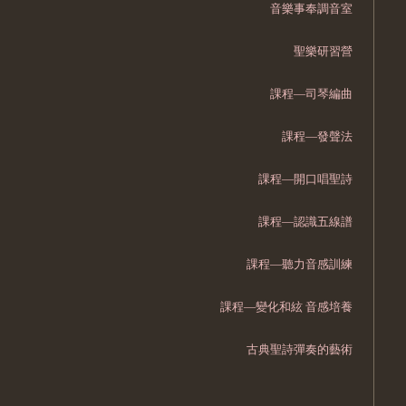
音樂事奉調音室
聖樂研習營
課程—司琴編曲
課程—發聲法
課程—開口唱聖詩
課程—認識五線譜
課程—聽力音感訓練
課程—變化和絃 音感培養
古典聖詩彈奏的藝術