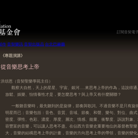
訂閱音契電
製作
音契樂訊
音契出版品
台北巴赫廳
《專題演講》
從音樂思考上帝
洪頌恩（音契聖樂學苑主任）
觀察大自然，天上的星星、宇宙、銀河......來思考上帝的作為，這說
放鬆、娛樂、怡情養性才是，要怎麼思考？與上帝又有什麼關聯？
一般聽音樂時，最先聽到的是旋律，節奏與歌詞。不過音樂不是只有旋
明星而已；音樂包括：音色、音質、音域、節奏、和聲、樂句、對位、曲式
密度、彈性、色彩、濃度、厚度、層次、情感、能量、衝擊度、訴說對象、
容豐富的音樂，可以讓人思考不盡。在佔西方音樂史重要地位的基督教聖樂
大，音樂的結構思考上帝的計畫，音樂的方向思考上帝的帶領，音樂的變化