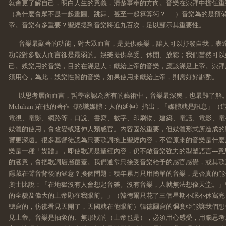
就會更了解自己，明白人生的意義，清楚事奉的方向。音樂在崇拜中擔任重要
（為什麼會眾不是一起畫圖、跳舞、甚至一起算算術？......）音樂為的是
帝。音樂有多重要？聖經提到音樂將近九百次，足以顯示其重要性。
音樂最顯著的功能，對大眾而言，是提供娛樂，讓人可以抒發自我，表
功能對多數人而言卻是最弱的。娛樂提供享受、休閒、放鬆；我們當然可以
己。娛樂用的音樂，目的在滿足人；獻給上帝的音樂，應該滿足上帝。崇拜
須用心，為此，娛樂性質的音樂，如果使用來獻給上帝，則需好好斟酌。
以思考層面而言，哲學家認為所有的藝術中，音樂最深奧，也最難了解。美國著
Mcluhan )在他的著作《認識媒體：人的延伸》指出，「媒體就是訊息」
電視、電影、網路等，口說、書寫、數字、印刷物、建築、電話、電影、電
媒體的使用，會改變或延伸人類感官。內容固然重要，但媒體形式所造成的
響更深遠。很多基督徒認為只要歌詞換上聖經內容，不管原來的音樂是什麼
樂是一種「媒體」，即使歌詞是聖經內容，仍不敵音樂強力的型塑語言---
的涵意，會把歌詞層層覆蓋。我們通常只接受音樂給予的感官感覺，或其歌
隱藏在聲音背後的涵意？換個問題：積年累月只用簡單的音樂，是否真的能
奧士比說：「在地獄沒有人會想起音樂。沒有音樂，人就無法想像天堂。」
的全貌及偉大的上帝顯在我眼前。」（韓德爾只花了三個星期不眠不休寫完 
聽寫的，彷彿看見天開了，天國就在他眼前）韓德爾寫的彌賽亞能讓我們想
見上帝。音樂是抽象的、無形狀的（上帝也是），必須用心感受，用腦思考