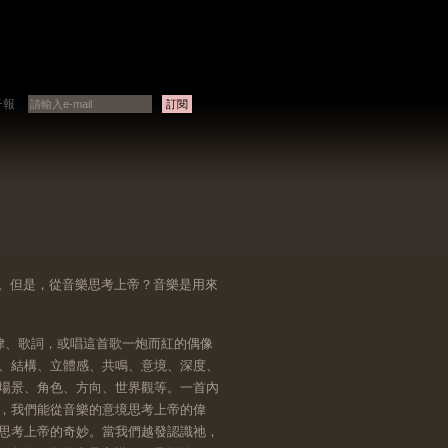
子報
得通。但是，從音樂思考上帝？音樂是用來
律、歌詞，或唱這首歌一炮而紅的偶像
、結構、立體感、共鳴、意境、深度、
場景、角色、方向、世界觀等。一首內
，我們能從音樂的意境思考上帝的偉
思考上帝的奇妙。當我們越發認識祂，