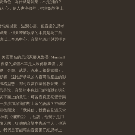
角色---為什麼是音樂，不是別的？
預備人心，使人專注敬拜，把焦點對準上
達情緒感受，滋潤心靈。但音樂的思考
娛樂，但要瞭解娛樂的本質是為了自
應以上帝為中心，音樂的設計與選擇更
名的思想家麥克魯漢( Marshall
（這裡指的媒體不單是大眾傳播媒體，如
視、金錢、武器、汽車…都是媒體）。
影響，遠比所承載的內容可能產生的影
風格型態，都可以當作基督教音樂。音
意思是說，音樂的本身就已經強烈表明它
詞字面上的意思；可曾否真正察覺音樂
一步步加深我們對上帝的認識？神學家
韓德爾說：「我確信，我實在見過天堂
神劇《彌賽亞》 ，他說，他幾乎是用
像天國，從他的音樂中告訴世人：他遇
。我們是否能藉由音樂更仔細思考上