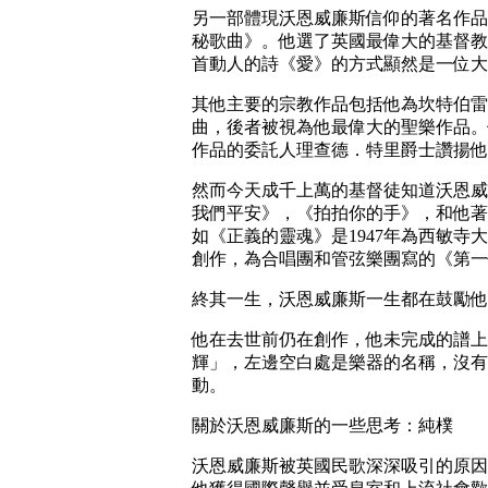
另一部體現沃恩威廉斯信仰的著名作品
秘歌曲》。他選了英國最偉大的基督教
首動人的詩《愛》的方式顯然是一位大
其他主要的宗教作品包括他為坎特伯雷
曲，後者被視為他最偉大的聖樂作品。
作品的委託人理查德．特里爵士讚揚他
然而今天成千上萬的基督徒知道沃恩威
我們平安》，《拍拍你的手》，和他著
如《正義的靈魂》是1947年為西敏
創作，為合唱團和管弦樂團寫的《第一
終其一生，沃恩威廉斯一生都在鼓勵他
他在去世前仍在創作，他未完成的譜上
輝」，左邊空白處是樂器的名稱，沒有
動。
關於沃恩威廉斯的一些思考：純樸
沃恩威廉斯被英國民歌深深吸引的原因