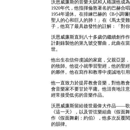
沃恩威廉斯的音樂天賦和人格讓他成為
1920年代，他指揮倫敦著名的巴赫合唱團
1954年退休。在排練巴赫的《B小調
聖人的心和巨人的肺！」在《馬太受難
子，他寫了最具啟發性的註解：「對你
沃恩威廉斯直到八十多歲仍繼續創作作品
計劃錄製他的第九號交響曲，此曲在當
世。
他出生在信仰虔誠的家庭，父親亞瑟．
的牧師。他從小就學習聖經，他的聖經
的夥伴。他在寫作和教導中虔誠地引用
他一直致力於提昇教會音樂，對他教會
會音樂家不要甘於平庸。他沮喪地注意
經常接受低劣的音樂作品。
沃恩威廉斯留給後世最偉大作品——歌
《這一天》，以及管弦樂組曲《假面舞
作《假面舞劇：約伯》，他多次反覆閱
的韻律。