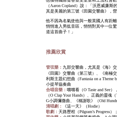
他獲得國際聲譽並受皇室和上流社會歡
（Aaron Copland）說：「沃恩
其是美麗的第三號《田園交響曲》，營
他不因為名氣使他與一般英國人有距離
悄悄進入男低音區，悄悄對其中一位驚
道這首曲子！」
推薦欣賞
管弦樂：
九部交響曲，尤其是《海》交
《田園》交響曲（第三號）、《南極交
利斯主題幻想曲（Fantasia on a Them
小提琴協奏曲
合唱音樂：
嚐嚐看（O Taste and Se
（O Clap Your Hands）、正義的靈魂（The
G小調彌撒曲、《稱謝歌》（Old Hundre
清唱劇：
《這一天》（Hodie）
歌劇：
天路歷程（Pilgram’s Progress