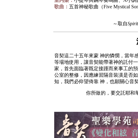
室內樂：
小提琴與鋼琴奏鳴曲、A小調
歌曲：
五首神秘歌曲（Five Mystical So
～取自
Spiri
音契這二十五年來蒙 神的憐憫，當年
等場地使用，讓音契能帶著神的託付一
家，首先面臨著既定接踵而來事工的預
公室的整修，因應練習隔音裝潢是否如
知，我們必仰望倚靠 神，也願關心音
你所做的，要交託耶和華，