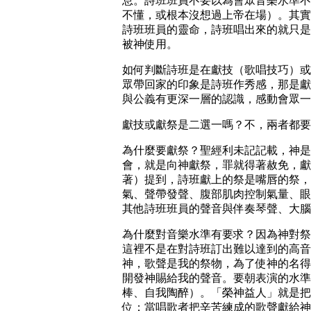
息。詩班班員不要以為會眾音樂水準不
不懂，或根本沒想過上帝在場）。其實
詩班班員的靈命，詩班唱出來的就只是
被神使用。
如何判斷詩班是在獻技（歌唱技巧）或
眾帶回家的印象是詩班作秀感，那是獻
與公義有更深一層的認識，感動會眾一
獻技或獻祭是二選一嗎？不，兩者都要
為什麼要獻祭？聖經利未記記載，神是
會，就是向神獻祭，罪就得著赦免，獻
著）提到，詩班獻上的祭是嘴唇的祭，
氣、聲帶發聲、腹部肌肉控制氣量、眼
其他詩班班員的聲音與伴奏琴聲、大腦
為什麼對音樂水準有要求？因為神對祭
這裡不是在對詩班訂出難以達到的高音
神，歌聲是我的祭物，為了使神的名得
開發神賜給我的聲音。要朝表演的水準
棒、自我陶醉）。「榮神益人」就是把
位；當唱歌者把辛苦練成的歌聲獻給神