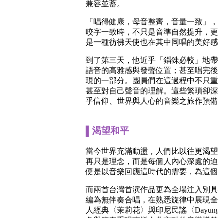
兼容並蓄。
「唱得健康，母音整齊，音量一致」，
咬字一致時，不只是音準自然提升，更
是一種彷彿天使也在其中同唱的美好感
到了第三天，他近乎「錙銖必較」地帶
語音的高雅感與發聲位置；甚至唱完後
現的一部分。團員們在這過程中不只重
甚至對自己聲音的理解。這些繁瑣卻深
乎信仰、世界與人心的音樂之旅作預備
▌渴望和平
當今世界充滿動盪，人們比以往更渴望
再只是理念，而是每個人內心深處的迫
便是以音樂回應這時代的需要，為這個
而兩首台灣首演作品更為全場注入別具
編為無伴奏合唱，在熟悉旋律中展現全
人經典〈茉莉花〉與印尼民謠〈Dayun