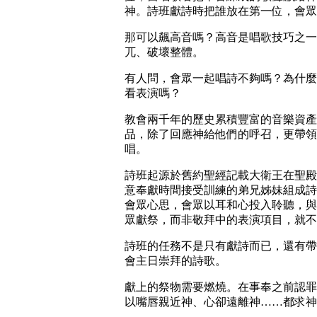
神。詩班獻詩時把誰放在第一位，會眾
那可以飆高音嗎？高音是唱歌技巧之一
兀、破壞整體。
有人問，會眾一起唱詩不夠嗎？為什麼
看表演嗎？
教會兩千年的歷史累積豐富的音樂資產
品，除了回應神給他們的呼召，更帶領
唱。
詩班起源於舊約聖經記載大衛王在聖殿
意奉獻時間接受訓練的弟兄姊妹組成詩
會眾心思，會眾以耳和心投入聆聽，與
眾獻祭，而非敬拜中的表演項目，就不
詩班的任務不是只有獻詩而已，還有帶
會主日崇拜的詩歌。
獻上的祭物需要燃燒。在事奉之前認罪
以嘴唇親近神、心卻遠離神……都求神