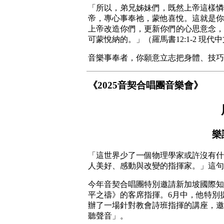
​「所以，弟兄姊妹們，既然上帝這樣
帝，專心事奉祂，蒙他喜悅。這就是你
上帝改造你們，更新你們的心思意念，
可蒙悅納的。」（羅馬書12:1-2 現代中
音樂事奉者，你願意立志把身體、技巧
《2025音契合唱團音樂會》
樂
「這世界少了一個物理學家或許沒有什
人美好、感動與改變的指揮家。」這句
今年音契合唱團特別邀請新加坡國際知
平之禱》的客席指揮。6月中，他特別
辦了一場針對教會詩班指揮的講座，邀
聽聲音」。